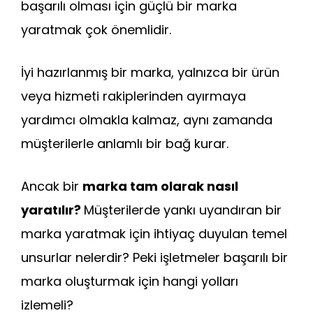
b
A
dI
a
st
t
başarılı olması için güçlü bir marka
o
p
n
m
yaratmak çok önemlidir.
o
p
k
İyi hazırlanmış bir marka, yalnızca bir ürün
veya hizmeti rakiplerinden ayırmaya
yardımcı olmakla kalmaz, aynı zamanda
müşterilerle anlamlı bir bağ kurar.
Ancak bir
marka tam olarak nasıl
yaratılır?
Müşterilerde yankı uyandıran bir
marka yaratmak için ihtiyaç duyulan temel
unsurlar nelerdir? Peki işletmeler başarılı bir
marka oluşturmak için hangi yolları
izlemeli?