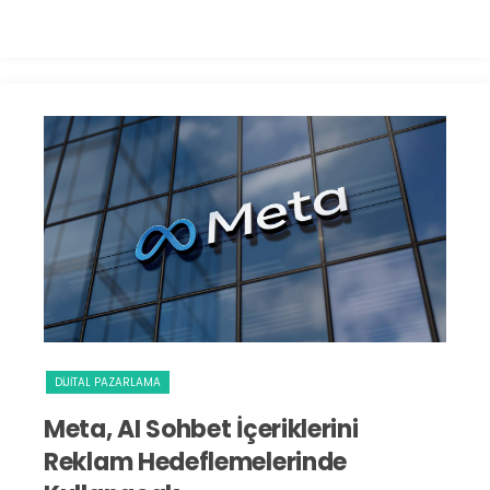
DIJITAL PAZARLAMA
S
Meta, AI Sohbet İçeriklerini
I
Reklam Hedeflemelerinde
D