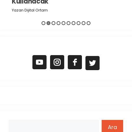
Kullanacak
Yaz
Yazan Dijital Ortam
Ara
Ara