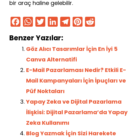
bir araç haline gelebilir.
F
W
T
Li
T
Pi
R
a
h
w
n
el
nt
e
Benzer Yazılar:
c
a
itt
k
e
er
d
e
ts
er
e
gr
e
di
Göz Alıcı Tasarımlar İçin En İyi 5
b
A
dI
a
st
t
Canva Alternatifi
o
p
n
m
E-Mail Pazarlaması Nedir? Etkili E-
o
p
Mail Kampanyaları İçin İpuçları ve
k
Püf Noktaları
Yapay Zeka ve Dijital Pazarlama
İlişkisi: Dijital Pazarlama’da Yapay
Zeka Kullanımı
Blog Yazmak İçin Sizi Harekete