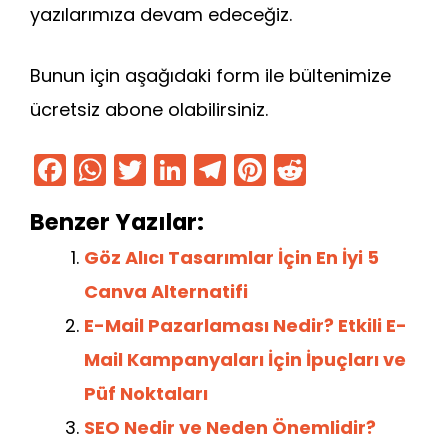
yazılarımıza devam edeceğiz.
Bunun için aşağıdaki form ile bültenimize
ücretsiz abone olabilirsiniz.
F
W
T
Li
T
Pi
R
a
h
w
n
el
nt
e
Benzer Yazılar:
c
a
itt
k
e
er
d
e
ts
er
e
gr
e
di
Göz Alıcı Tasarımlar İçin En İyi 5
b
A
dI
a
st
t
Canva Alternatifi
o
p
n
m
E-Mail Pazarlaması Nedir? Etkili E-
o
p
Mail Kampanyaları İçin İpuçları ve
k
Püf Noktaları
SEO Nedir ve Neden Önemlidir?