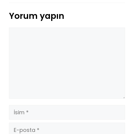
Yorum yapın
Yorum
İsim
E-