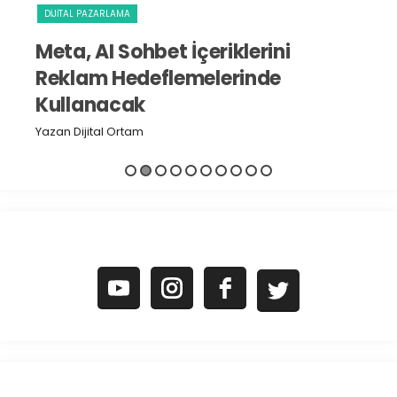
DIJITAL PAZARLAMA
S
Meta, AI Sohbet İçeriklerini
I
Reklam Hedeflemelerinde
D
Kullanacak
Yaz
Yazan Dijital Ortam