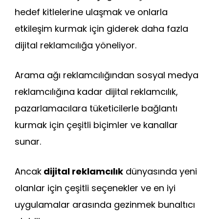
c
a
itt
k
e
er
d
e
ts
er
e
gr
e
di
hedef kitlelerine ulaşmak ve onlarla
b
A
dI
a
st
t
etkileşim kurmak için giderek daha fazla
o
p
n
m
dijital reklamcılığa yöneliyor.
o
p
k
Arama ağı reklamcılığından sosyal medya
reklamcılığına kadar dijital reklamcılık,
pazarlamacılara tüketicilerle bağlantı
kurmak için çeşitli biçimler ve kanallar
sunar.
Ancak
dijital reklamcılık
dünyasında yeni
olanlar için çeşitli seçenekler ve en iyi
uygulamalar arasında gezinmek bunaltıcı