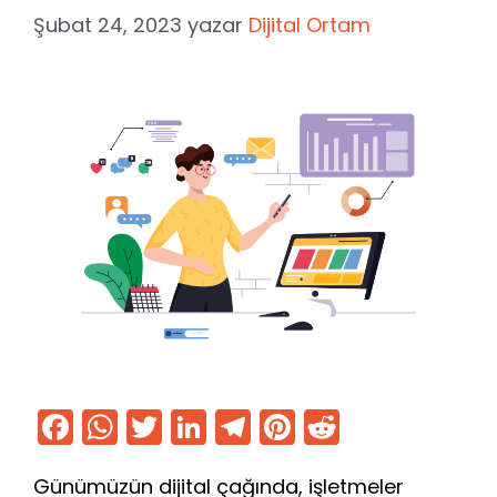
Şubat 24, 2023
yazar
Dijital Ortam
F
W
T
Li
T
Pi
R
a
h
w
n
el
nt
e
Günümüzün dijital çağında, işletmeler