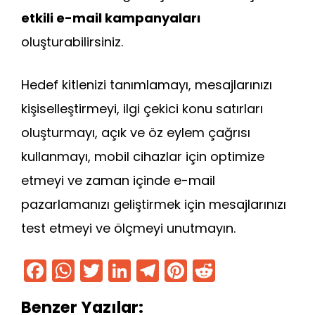
etkili e-mail kampanyaları
oluşturabilirsiniz.
Hedef kitlenizi tanımlamayı, mesajlarınızı
kişiselleştirmeyi, ilgi çekici konu satırları
oluşturmayı, açık ve öz eylem çağrısı
kullanmayı, mobil cihazlar için optimize
etmeyi ve zaman içinde e-mail
pazarlamanızı geliştirmek için mesajlarınızı
test etmeyi ve ölçmeyi unutmayın.
F
W
T
Li
T
Pi
R
a
h
w
n
el
nt
e
Benzer Yazılar: