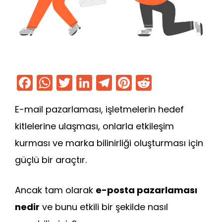
F
W
T
Li
T
Pi
R
a
h
w
n
el
nt
e
E-mail pazarlaması, işletmelerin hedef
c
a
itt
k
e
er
d
e
ts
er
e
gr
e
di
kitlelerine ulaşması, onlarla etkileşim
b
A
dI
a
st
t
kurması ve marka bilinirliği oluşturması için
o
p
n
m
güçlü bir araçtır.
o
p
k
Ancak tam olarak
e-posta pazarlaması
nedir
ve bunu etkili bir şekilde nasıl