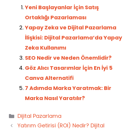
c
a
itt
k
e
er
d
e
ts
er
e
gr
e
di
Yeni Başlayanlar İçin Satış
b
A
dI
a
st
t
Ortaklığı Pazarlaması
o
p
n
m
Yapay Zeka ve Dijital Pazarlama
o
p
İlişkisi: Dijital Pazarlama’da Yapay
k
Zeka Kullanımı
SEO Nedir ve Neden Önemlidir?
Göz Alıcı Tasarımlar İçin En İyi 5
Canva Alternatifi
7 Adımda Marka Yaratmak: Bir
Marka Nasıl Yaratılır?
Kategoriler
Dijital Pazarlama
Yatırım Getirisi (ROI) Nedir? Dijital