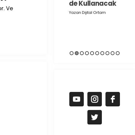
de Kullanacak
Yaza
or. Ve
Yazan Dijital Ortam
Yazan Dijital Ortam