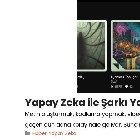
Yapay Zeka ile Şarkı Y
Metin oluşturmak, kodlama yapmak, vide
geçen gün daha kolay hale geliyor. Suno’n
Kategoriler
Haber
,
Yapay Zeka