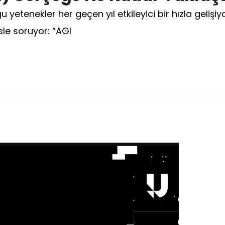
Yarıyor Mu?
yetenekler her geçen yıl etkileyici bir hızla gelişiy
Yazan Dijital Ortam
sle soruyor: “AGI