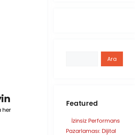
Ara
Ara
yin
Featured
 her
İzinsiz Performans
Pazarlaması: Dijital