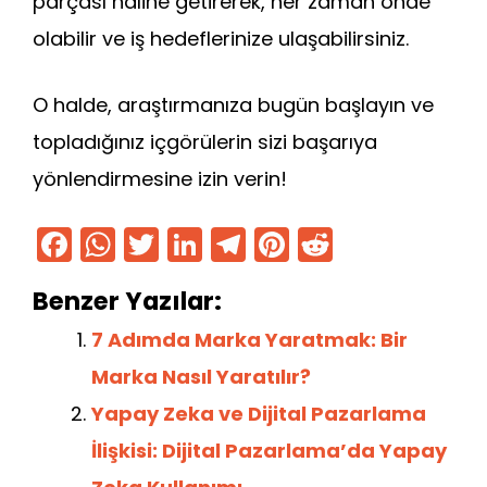
parçası haline getirerek, her zaman önde
olabilir ve iş hedeflerinize ulaşabilirsiniz.
O halde, araştırmanıza bugün başlayın ve
topladığınız içgörülerin sizi başarıya
yönlendirmesine izin verin!
F
W
T
Li
T
Pi
R
a
h
w
n
el
nt
e
Benzer Yazılar:
c
a
itt
k
e
er
d
e
ts
er
e
gr
e
di
7 Adımda Marka Yaratmak: Bir
b
A
dI
a
st
t
Marka Nasıl Yaratılır?
o
p
n
m
Yapay Zeka ve Dijital Pazarlama
o
p
İlişkisi: Dijital Pazarlama’da Yapay