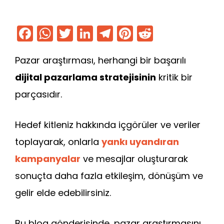
F
W
T
Li
T
Pi
R
a
h
w
n
el
nt
e
Pazar araştırması, herhangi bir başarılı
c
a
itt
k
e
er
d
e
ts
er
e
gr
e
di
dijital pazarlama stratejisinin
kritik bir
b
A
dI
a
st
t
parçasıdır.
o
p
n
m
o
p
Hedef kitleniz hakkında içgörüler ve veriler
k
toplayarak, onlarla
yankı uyandıran
kampanyalar
ve mesajlar oluşturarak
sonuçta daha fazla etkileşim, dönüşüm ve
gelir elde edebilirsiniz.
Bu blog gönderisinde, pazar araştırmasını