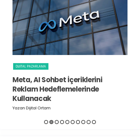
DIJITAL PAZARLAMA
S
Meta, AI Sohbet İçeriklerini
I
Reklam Hedeflemelerinde
D
Kullanacak
Yaz
Yazan Dijital Ortam