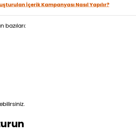
uşturulan İçerik Kampanyası Nasıl Yapılır?
 bazıları:
ilirsiniz.
şturun