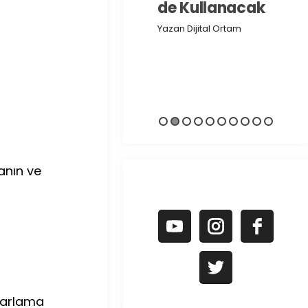
de Kullanacak
Yaza
Yazan Dijital Ortam
Yazan Dijital Ortam
anın ve
zarlama