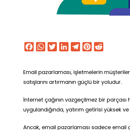
F
W
T
Li
T
Pi
R
a
h
w
n
el
nt
e
c
a
itt
k
e
er
d
e
ts
er
e
gr
e
di
Email pazarlaması, işletmelerin müşteriler
b
A
dI
a
st
t
satışlarını artırmanın güçlü bir yoludur.
o
p
n
m
o
p
İnternet çağının vazgeçilmez bir parçası 
k
uygulandığında, yatırım getirisi yüksek ve e
Ancak, email pazarlaması sadece email gö