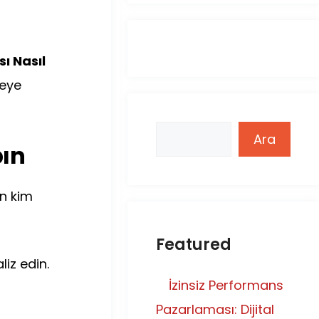
ı Nasıl
zeye
Ara
Ara
pın
in kim
Featured
liz edin.
İzinsiz Performans
Pazarlaması: Dijital