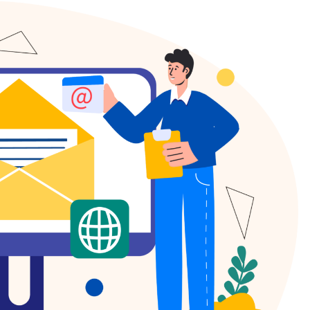
PARA KAZANMAK
2024 Yılında
YouTube İle
Para
Kazanmak:
Hala İşe