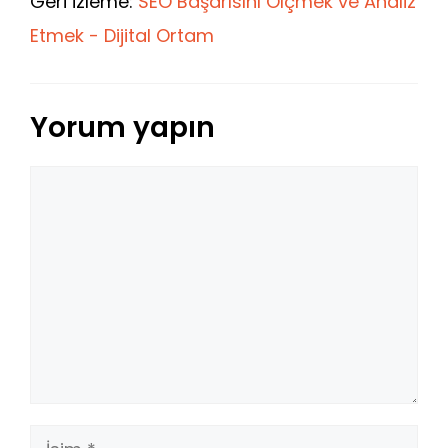
Geri izleme:
SEO Başarısını Ölçmek ve Analiz
Etmek - Dijital Ortam
Yorum yapın
Yorum
İsim