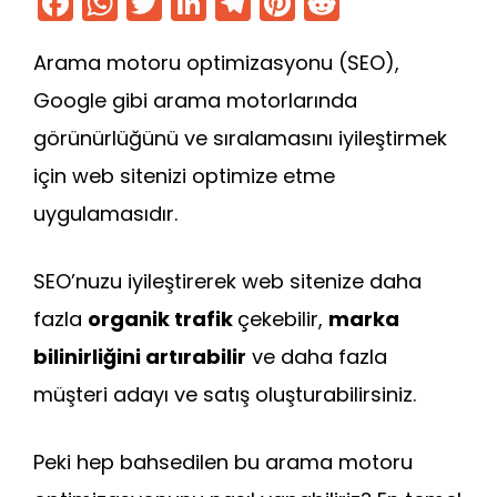
F
W
T
Li
T
Pi
R
a
h
w
n
el
nt
e
Arama motoru optimizasyonu (SEO),
c
a
itt
k
e
er
d
e
ts
er
e
gr
e
di
Google gibi arama motorlarında
b
A
dI
a
st
t
görünürlüğünü ve sıralamasını iyileştirmek
o
p
n
m
için web sitenizi optimize etme
o
p
uygulamasıdır.
k
SEO’nuzu iyileştirerek web sitenize daha
fazla
organik trafik
çekebilir,
marka
bilinirliğini artırabilir
ve daha fazla
müşteri adayı ve satış oluşturabilirsiniz.
Peki hep bahsedilen bu arama motoru