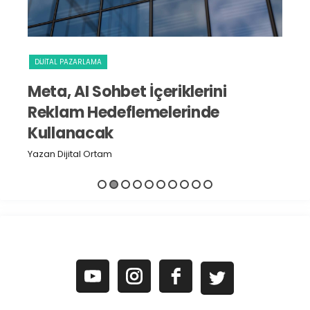
DIJITAL PAZARLAMA
S
Meta, AI Sohbet İçeriklerini
I
Reklam Hedeflemelerinde
D
Kullanacak
Yaz
Yazan Dijital Ortam