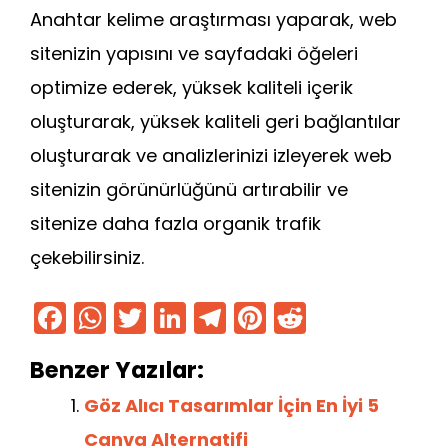
Anahtar kelime araştırması yaparak, web
sitenizin yapısını ve sayfadaki öğeleri
optimize ederek, yüksek kaliteli içerik
oluşturarak, yüksek kaliteli geri bağlantılar
oluşturarak ve analizlerinizi izleyerek web
sitenizin görünürlüğünü artırabilir ve
sitenize daha fazla organik trafik
çekebilirsiniz.
F
W
T
Li
T
Pi
R
a
h
w
n
el
nt
e
Benzer Yazılar:
c
a
itt
k
e
er
d
e
ts
er
e
gr
e
di
Göz Alıcı Tasarımlar İçin En İyi 5
b
A
dI
a
st
t
Canva Alternatifi