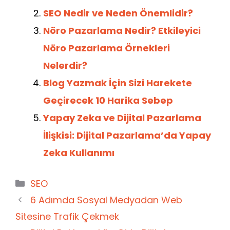
o
p
n
m
SEO Nedir ve Neden Önemlidir?
o
p
Nöro Pazarlama Nedir? Etkileyici
k
Nöro Pazarlama Örnekleri
Nelerdir?
Blog Yazmak İçin Sizi Harekete
Geçirecek 10 Harika Sebep
Yapay Zeka ve Dijital Pazarlama
İlişkisi: Dijital Pazarlama’da Yapay
Zeka Kullanımı
Kategoriler
SEO
6 Adımda Sosyal Medyadan Web
Sitesine Trafik Çekmek