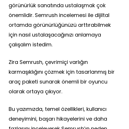
b
A
dI
a
st
t
görünürlük sanatında ustalaşmak çok
o
p
n
m
önemlidir. Semrush incelemesi ile dijiltal
o
p
ortamda görünürlüğünüzü arttırabilmek
k
için nasıl ustalaşacağınızı anlamaya
çalışalım istedim.
Zira Semrush, çevrimiçi varlığın
karmaşıklığını çözmek için tasarlanmış bir
araç paketi sunarak önemli bir oyuncu
olarak ortaya çıkıyor.
Bu yazımızda, temel özellikleri, kullanıcı
deneyimini, başarı hikayelerini ve daha
fazlasını inceleyerek Semrush’ın neden