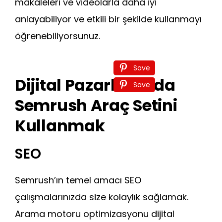
makaleleri ve videolarla daha iyi
anlayabiliyor ve etkili bir şekilde kullanmayı
öğrenebiliyorsunuz.
Save
Dijital Pazarlamada
Save
Semrush Araç Setini
Kullanmak
SEO
Semrush’ın temel amacı SEO
çalışmalarınızda size kolaylık sağlamak.
Arama motoru optimizasyonu dijital