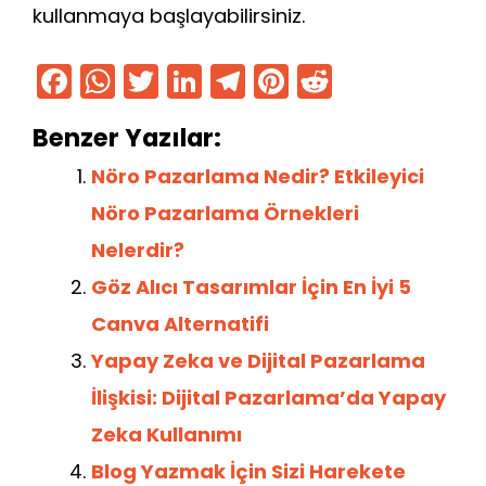
kullanmaya başlayabilirsiniz.
F
W
T
Li
T
Pi
R
a
h
w
n
el
nt
e
Benzer Yazılar:
c
a
itt
k
e
er
d
e
ts
er
e
gr
e
di
Nöro Pazarlama Nedir? Etkileyici
b
A
dI
a
st
t
Nöro Pazarlama Örnekleri
o
p
n
m
Nelerdir?
o
p
Göz Alıcı Tasarımlar İçin En İyi 5
k
Canva Alternatifi
Yapay Zeka ve Dijital Pazarlama
İlişkisi: Dijital Pazarlama’da Yapay
Zeka Kullanımı
Blog Yazmak İçin Sizi Harekete