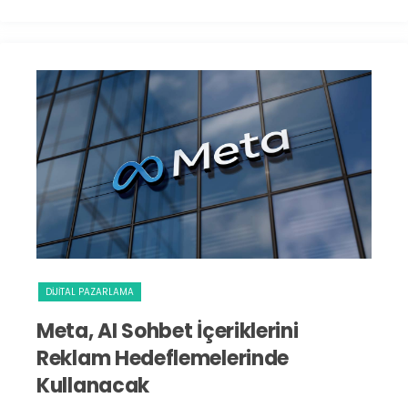
DIJITAL PAZARLAMA
S
Meta, AI Sohbet İçeriklerini
I
Reklam Hedeflemelerinde
D
Kullanacak
Yaz